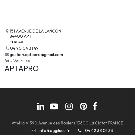
151 AVENUE DE LA LANCON
84400 APT
France
04 90 04 31 49
gestion.aptapro@gmail.com
84 - Vaucluse
APTAPRO
Athélia V 390 Avenue des Rosiers 13600 La Ciotat FRANCE
info@oggiluce.fr
04 42 38 01 33