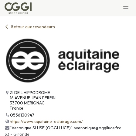
Se rendre au contenu
Retour aux revendeurs
ZI DE L HIPPODROME
16 AVENUE JEAN PERRIN
33700 MERIGNAC
France
0556130947
https://www.aquitaine-eclairage.com/
"Veronique SLUSE (OGGI LUCE)" <veronique@oggiluce.fr>
33 - Gironde