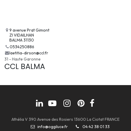
9 avenue Prat Gimont
ZI VIDAILHAN
BALMA 31130
0534250886
laetitia-dirson@ccl.fr
31 - Haute Garonne
CCL BALMA
Athélia V 390 Avenue des Rosiers 13600 La Ciotat FRANCE
info@oggiluce.fr
04 42 38 01 33