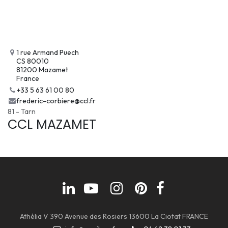
1 rue Armand Puech
CS 80010
81200 Mazamet
France
+33 5 63 61 00 80
frederic-corbiere@ccl.fr
81 - Tarn
CCL MAZAMET
Athélia V 390 Avenue des Rosiers 13600 La Ciotat FRANCE