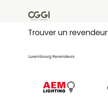
Se rendre au contenu
Produits
Réalisations
L'u
Trouver un revendeu
Luxembourg
Revendeurs