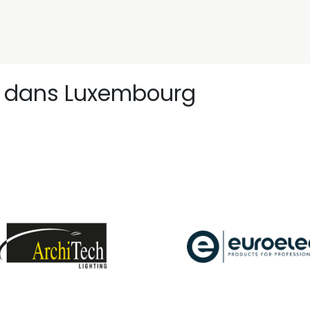
nivers
Services
Support
OGGITECH
r
dans Luxembourg