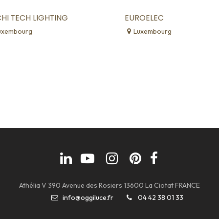
HI TECH LIGHTING
EUROELEC
uxembourg
Luxembourg
Athélia V 390 Avenue des Rosiers 13600 La Ciotat FRANCE
info@oggiluce.fr
04 42 38 01 33