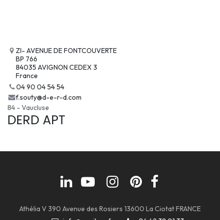
ZI- AVENUE DE FONTCOUVERTE
BP 766
84035 AVIGNON CEDEX 3
France
04 90 04 54 54
f.souty@d-e-r-d.com
84 - Vaucluse
DERD APT
Athélia V 390 Avenue des Rosiers 13600 La Ciotat FRANCE