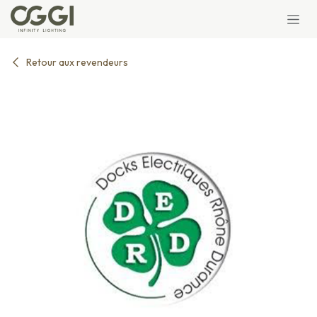
Se rendre au contenu
Retour aux revendeurs