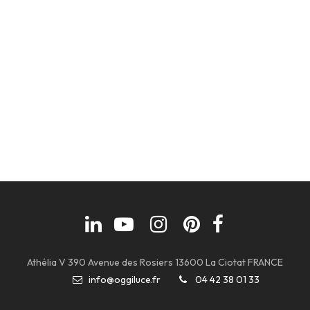
Athélia V 390 Avenue des Rosiers 13600 La Ciotat FRANCE
info@oggiluce.fr
04 42 38 01 33