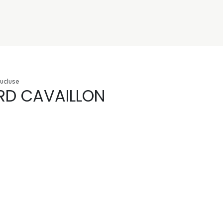
nivers
Services
Support
OGGITECH
ucluse
RD CAVAILLON