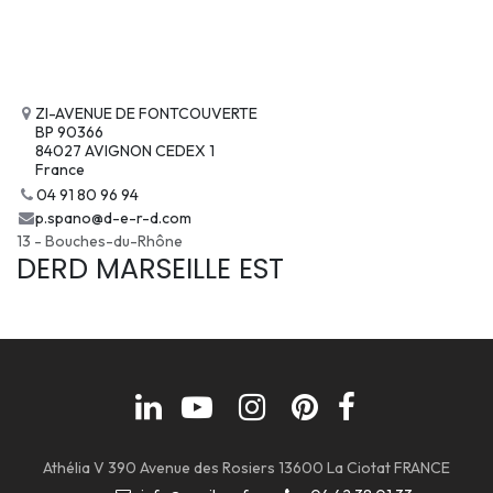
ZI-AVENUE DE FONTCOUVERTE
BP 90366
84027 AVIGNON CEDEX 1
France
04 91 80 96 94
p.spano@d-e-r-d.com
13 - Bouches-du-Rhône
DERD MARSEILLE EST
Athélia V 390 Avenue des Rosiers 13600 La Ciotat FRANCE