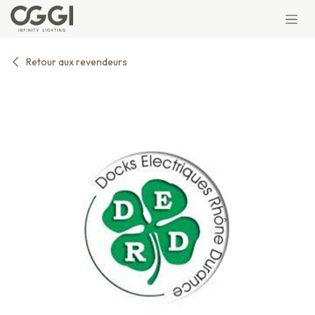
Se rendre au contenu
Retour aux revendeurs