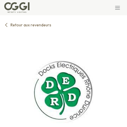
Se rendre au contenu
Retour aux revendeurs