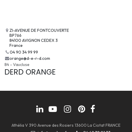
ZI-AVENUE DE FONTCOUVERTE
BP766
84100 AVIGNON CEDEX 3
France
04 90 34 99 99
orange@d-e-r-d.com
84 - Vaucluse
DERD ORANGE
Athélia V 390 Avenue des Rosiers 13600 La Ciotat FRANCE