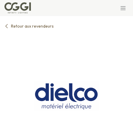
Se rendre au contenu
Retour aux revendeurs