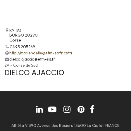
RN 193
BORGO 20290
Corse
04.95.205.169
http://marienoelle@etm-sa.fr cpta
dielco.ajaccio@etm-sa.fr
2A - Corse du Sud
DIELCO AJACCIO
Athélia V 390 Avenue des Rosiers 13600 La Ciotat FRANCE