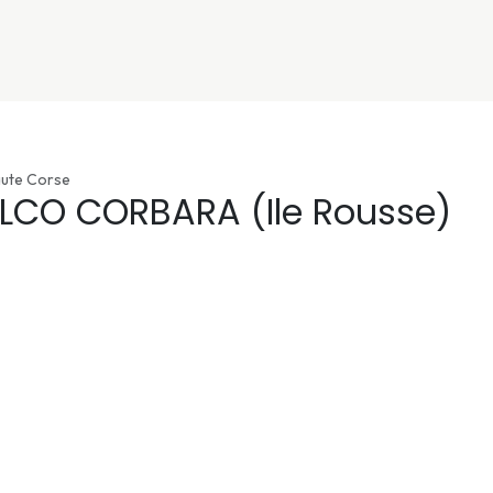
nivers
Services
Support
OGGITECH
aute Corse
ELCO CORBARA (Ile Rousse)