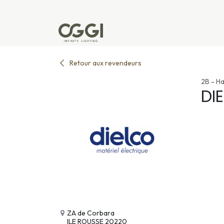
Se rendre au contenu
Produits
Réalisations
L'u
Retour aux revendeurs
2B - H
DI
ZA de Corbara
ILE ROUSSE 20220