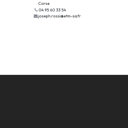
Corse
04 95 60 33 54
joseph.rossi@etm-sa.fr