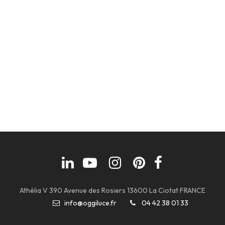
Athélia V 390 Avenue des Rosiers 13600 La Ciotat FRANCE
info@oggiluce.fr
04 42 38 01 33