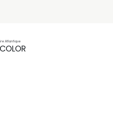
nivers
Services
Support
OGGITECH
ire Atlantique
ECOLOR