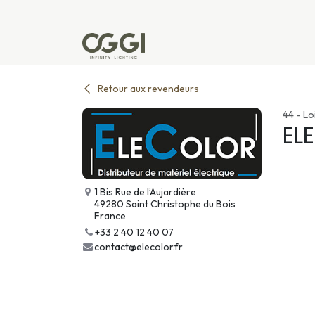
Se rendre au contenu
Produits
Réalisations
L'u
Retour aux revendeurs
44 - Lo
EL
1 Bis Rue de l’Aujardière
49280 Saint Christophe du Bois
France
+33 2 40 12 40 07
contact@elecolor.fr