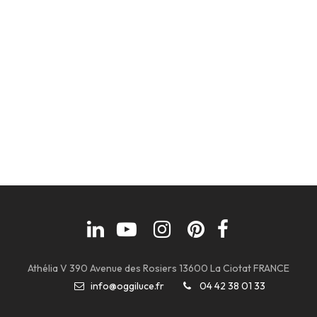
Athélia V 390 Avenue des Rosiers 13600 La Ciotat FRANCE
info@oggiluce.fr
04 42 38 01 33