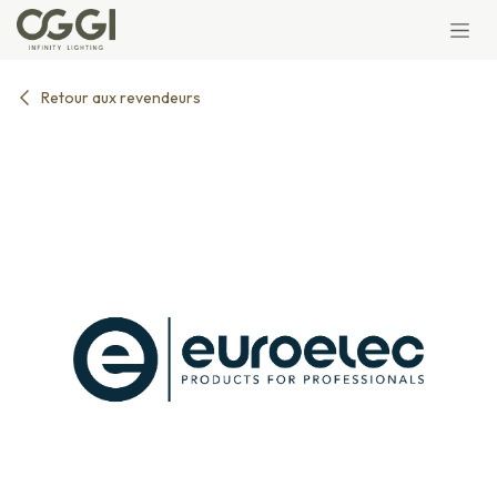
Se rendre au contenu
Retour aux revendeurs