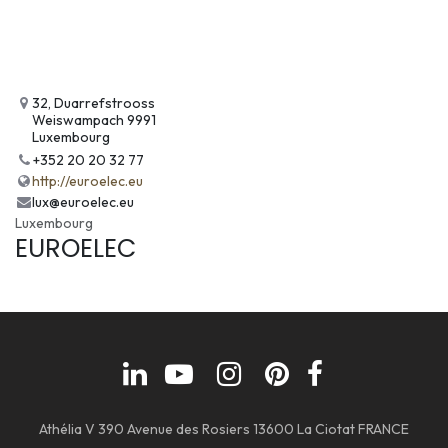
32, Duarrefstrooss
Weiswampach 9991
Luxembourg
+352 20 20 32 77
http://euroelec.eu
lux@euroelec.eu
Luxembourg
EUROELEC
Athélia V 390 Avenue des Rosiers 13600 La Ciotat FRANCE