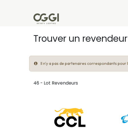
Se rendre au contenu
Produits
Réalisations
L'u
Trouver un revendeur
Il n'y a pas de partenaires correspondants pour le
46 - Lot
Revendeurs