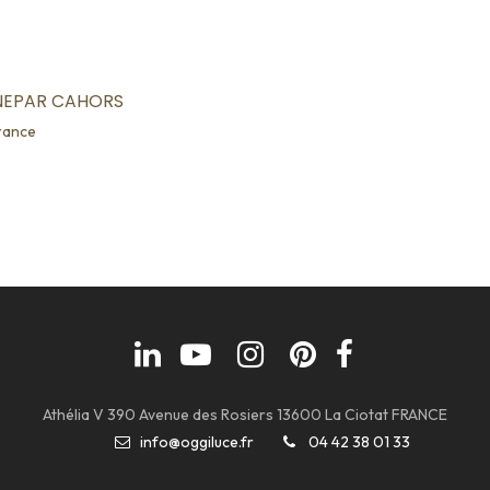
NEPAR CAHORS
rance
Athélia V 390 Avenue des Rosiers 13600 La Ciotat FRANCE
info@oggiluce.fr
04 42 38 01 33