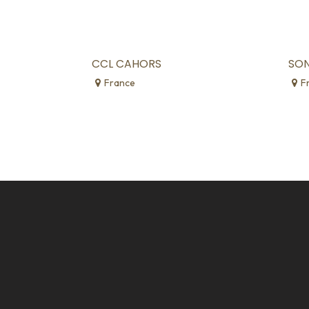
CCL CAHORS
SO
France
F