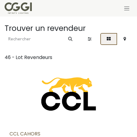
Se rendre au contenu
Trouver un revendeur
46 - Lot
Revendeurs
CCL CAHORS