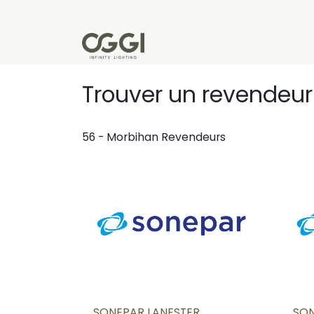
Se rendre au contenu
Produits
Réalisations
L'u
Trouver un revendeu
56 - Morbihan
Revendeurs
SONEPAR LANESTER
SON