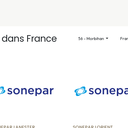
nivers
Services
Support
OGGITECH
r
dans France
56 - Morbihan
Fra
EPAR LANESTER
SONEPAR LORIENT