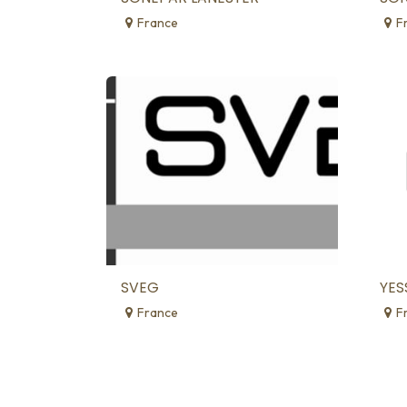
France
F
SVEG
YES
France
F