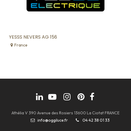
YESSS NEVERS AG 156
France
Athélia V 390 Avenue des Rosiers 13600 La Ciotat FRANCE
info@oggiluce.fr
04 42 38 01 33