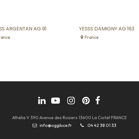
SS ARGENTAN AG 91
YESSS DAMIGNY AG 163
rance
France
Athélia V 390 Avenue des Rosiers 13600 La Ciotat FRANCE
info@oggiluce.fr
04 42 38 01 33