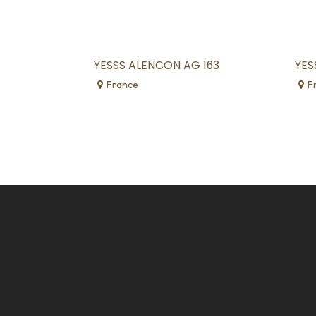
YESSS ALENCON AG 163
YES
France
F