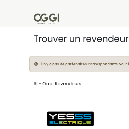
Se rendre au contenu
Produits
Réalisations
L'u
Trouver un revendeur
Il n'y a pas de partenaires correspondants pour le
61 - Orne
Revendeurs