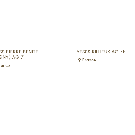
SS PIERRE BENITE
YESSS RILLIEUX AG 75
IGNY) AG 71
France
rance