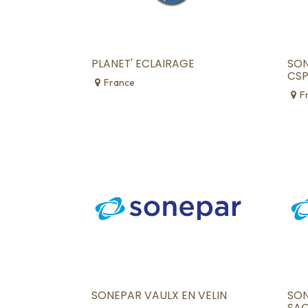
PLANET' ECLAIRAGE
SON
CS
France
F
SONEPAR VAULX EN VELIN
SON
SA