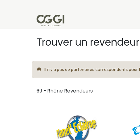
Se rendre au contenu
Produits
Réalisations
L'u
Trouver un revendeur
Il n'y a pas de partenaires correspondants pour le
69 - Rhône
Revendeurs