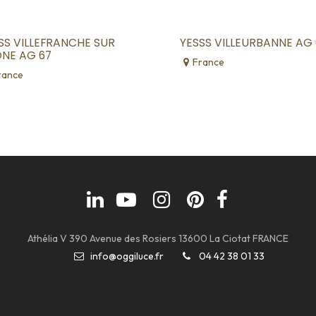
SS VILLEFRANCHE SUR
YESSS VILLEURBANNE AG 
NE AG 67
France
rance
Athélia V 390 Avenue des Rosiers 13600 La Ciotat FRANCE
info@oggiluce.fr
04 42 38 01 33