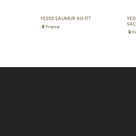
YESSS SAUMUR AG 117
YES
SAO
France
F