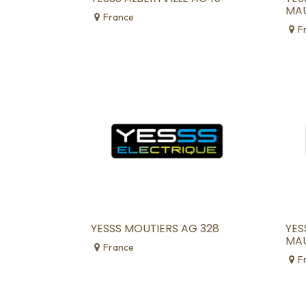
MAU
France
F
YESSS MOUTIERS AG 328
YES
MAU
France
F