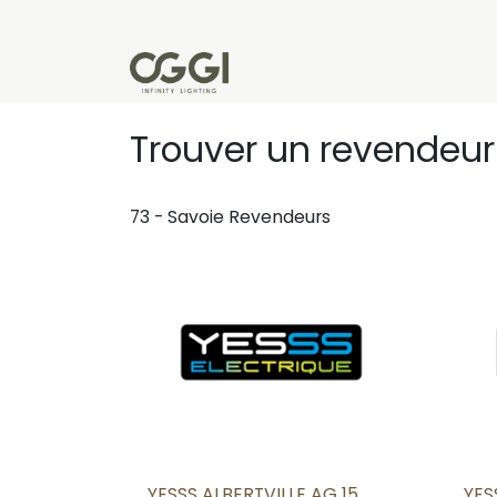
Se rendre au contenu
Produits
Réalisations
L'u
Trouver un revendeu
73 - Savoie
Revendeurs
YESSS ALBERTVILLE AG 15
YES