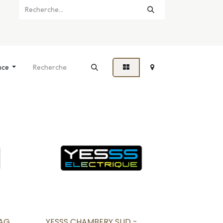
nce
 AG
YESSS CHAMBERY SUD -