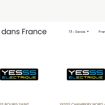
nivers
Services
Support
OGGITECH
r
dans France
73 - Savoie
Fra
SS BOURG SAINT
YESSS CHAMBERY NORD