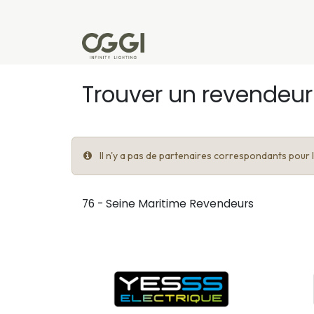
Se rendre au contenu
Produits
Réalisations
L'u
Trouver un revendeur
Il n'y a pas de partenaires correspondants pour le
76 - Seine Maritime
Revendeurs