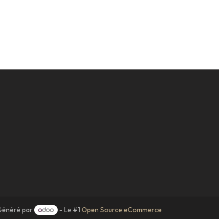
Généré par
- Le #1
Open Source eCommerce