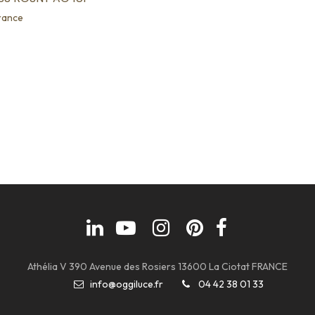
rance
Athélia V 390 Avenue des Rosiers 13600 La Ciotat FRANCE
info@oggiluce.fr
04 42 38 01 33