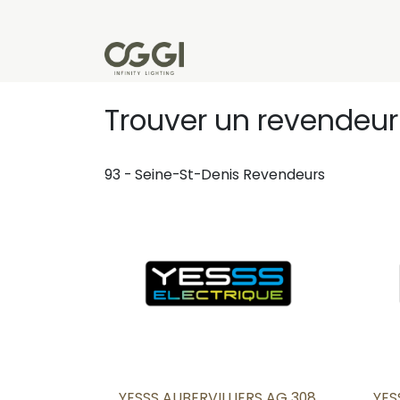
Se rendre au contenu
Produits
Réalisations
L'u
Trouver un revendeur
93 - Seine-St-Denis
Revendeurs
YESSS AUBERVILLIERS AG 308
YES