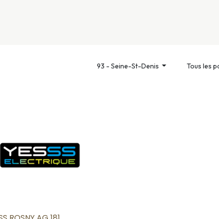
nivers
Services
Support
OGGITECH
93 - Seine-St-Denis
Tous les p
SS ROSNY AG 181