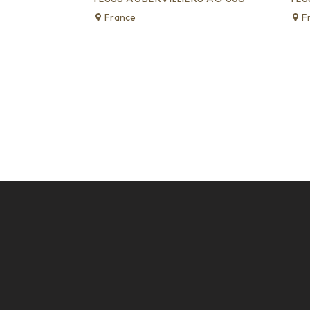
France
F