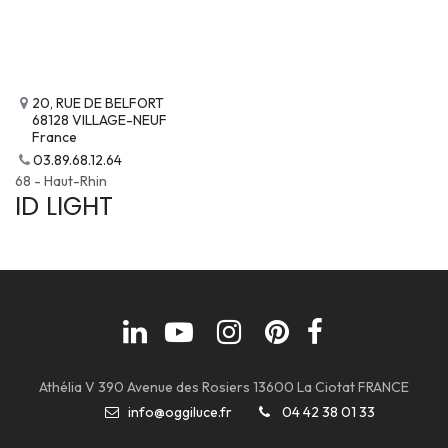
20, RUE DE BELFORT
68128 VILLAGE-NEUF
France
03.89.68.12.64
68 - Haut-Rhin
ID LIGHT
Athélia V 390 Avenue des Rosiers 13600 La Ciotat FRANCE
info@oggiluce.fr
04 42 38 01 33