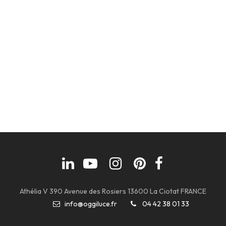
Athélia V 390 Avenue des Rosiers 13600 La Ciotat FRANCE
info@oggiluce.fr
04 42 38 01 33