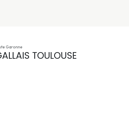
nivers
Services
Support
OGGITECH
aute Garonne
GALLAIS TOULOUSE