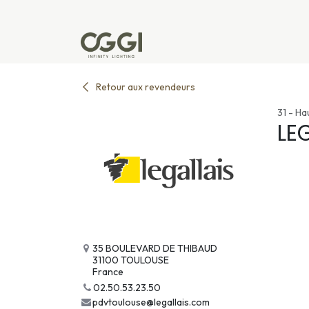
Se rendre au contenu
Produits
Réalisations
L'u
Retour aux revendeurs
31 - H
LE
35 BOULEVARD DE THIBAUD
31100 TOULOUSE
France
02.50.53.23.50
pdvtoulouse@legallais.com