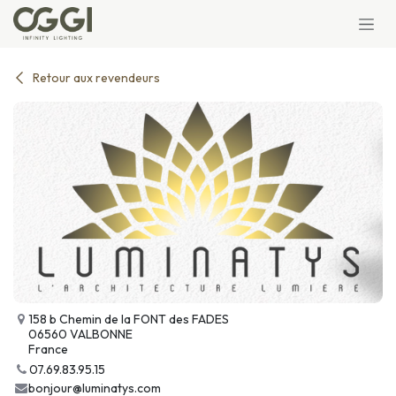
Se rendre au contenu
Retour aux revendeurs
158 b Chemin de la FONT des FADES
06560 VALBONNE
France
07.69.83.95.15
bonjour@luminatys.com