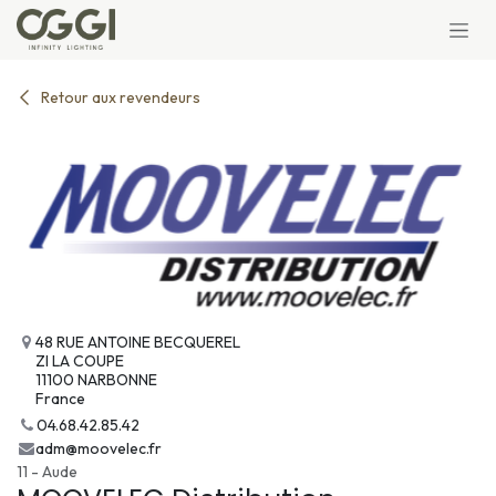
Se rendre au contenu
Retour aux revendeurs
48 RUE ANTOINE BECQUEREL
ZI LA COUPE
11100 NARBONNE
France
04.68.42.85.42
adm@moovelec.fr
11 - Aude