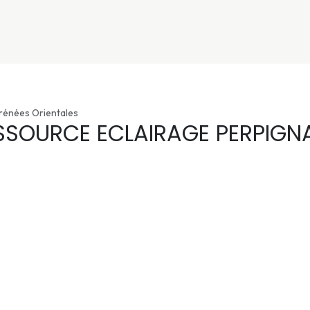
nivers
Services
Support
OGGITECH
yrénées Orientales
SSOURCE ECLAIRAGE PERPIGN