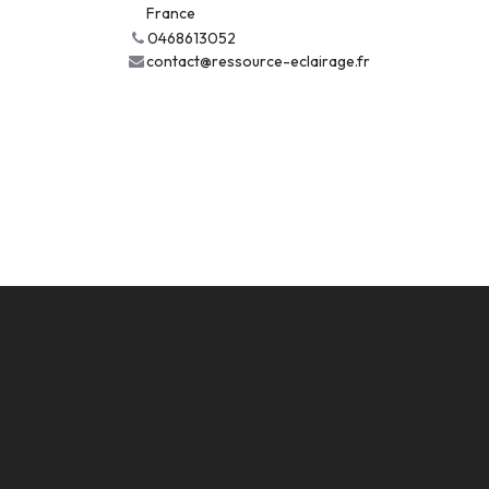
France
0468613052
contact@ressource-eclairage.fr