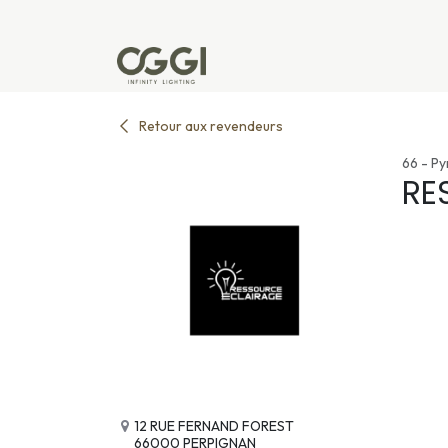
Se rendre au contenu
Produits
Réalisations
L'u
Retour aux revendeurs
66 - P
RE
12 RUE FERNAND FOREST
66000 PERPIGNAN