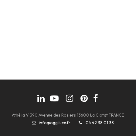
Athélia V 390 Avenue des Rosiers 13600 La Ciotat FRANCE
info@oggiluce.fr
04 42 38 01 33