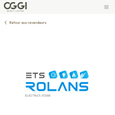
Se rendre au contenu
Retour aux revendeurs