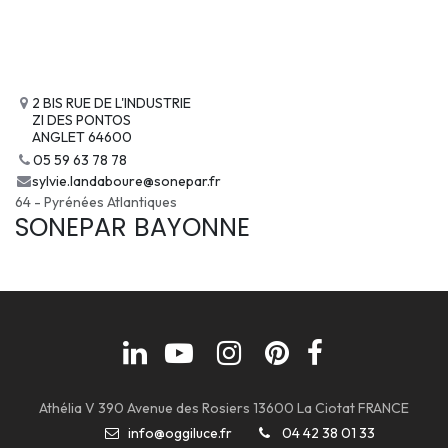
2 BIS RUE DE L'INDUSTRIE
ZI DES PONTOS
ANGLET 64600
05 59 63 78 78
sylvie.landaboure@sonepar.fr
64 - Pyrénées Atlantiques
SONEPAR BAYONNE
Athélia V 390 Avenue des Rosiers 13600 La Ciotat FRANCE
info@oggiluce.fr
04 42 38 01 33