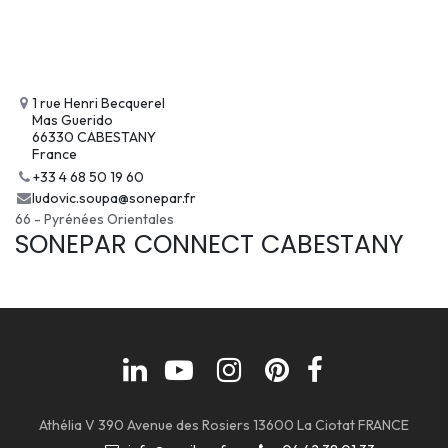
1 rue Henri Becquerel
Mas Guerido
66330 CABESTANY
France
+33 4 68 50 19 60
ludovic.soupa@sonepar.fr
66 - Pyrénées Orientales
SONEPAR CONNECT CABESTANY
Athélia V 390 Avenue des Rosiers 13600 La Ciotat FRANCE