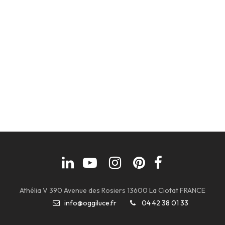
Athélia V 390 Avenue des Rosiers 13600 La Ciotat FRANCE
info@oggiluce.fr
04 42 38 01 33