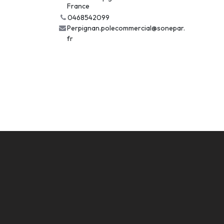
France
0468542099
Perpignan.polecommercial@sonepar.
fr