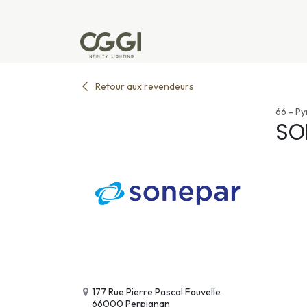
Se rendre au contenu
Produits
Réalisations
L'u
Retour aux revendeurs
66 - P
SO
177 Rue Pierre Pascal Fauvelle
66000 Perpignan