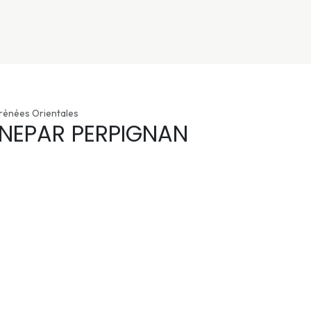
nivers
Services
Support
OGGITECH
yrénées Orientales
NEPAR PERPIGNAN