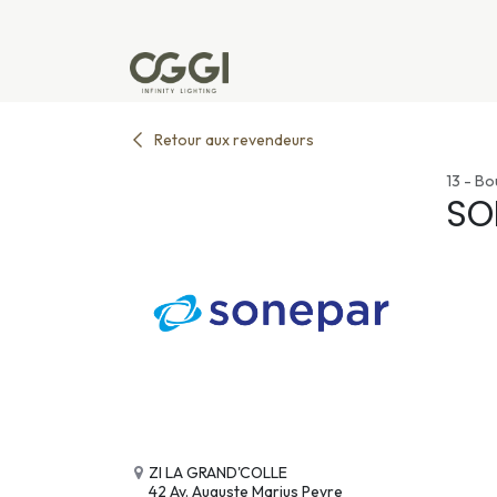
Se rendre au contenu
Produits
Réalisations
L'u
Retour aux revendeurs
13 - B
SO
ZI LA GRAND'COLLE
42 Av. Auguste Marius Peyre