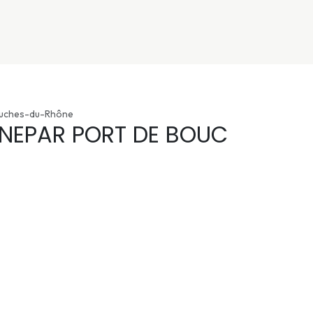
nivers
Services
Support
OGGITECH
ouches-du-Rhône
NEPAR PORT DE BOUC