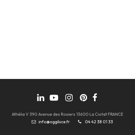
Athélia V 390 Avenue des Rosiers 13600 La Ciotat FRANCE
info@oggiluce.fr
04 42 38 01 33