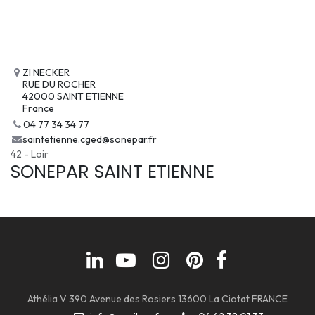
ZI NECKER
RUE DU ROCHER
42000 SAINT ETIENNE
France
04 77 34 34 77
saintetienne.cged@sonepar.fr
42 - Loir
SONEPAR SAINT ETIENNE
Athélia V 390 Avenue des Rosiers 13600 La Ciotat FRANCE