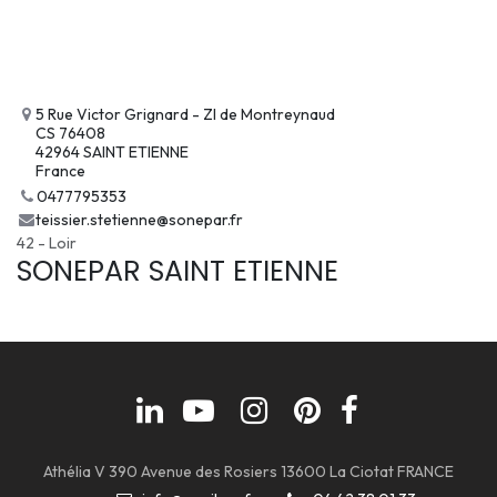
5 Rue Victor Grignard - ZI de Montreynaud
CS 76408
42964 SAINT ETIENNE
France
0477795353
teissier.stetienne@sonepar.fr
42 - Loir
SONEPAR SAINT ETIENNE
Athélia V 390 Avenue des Rosiers 13600 La Ciotat FRANCE