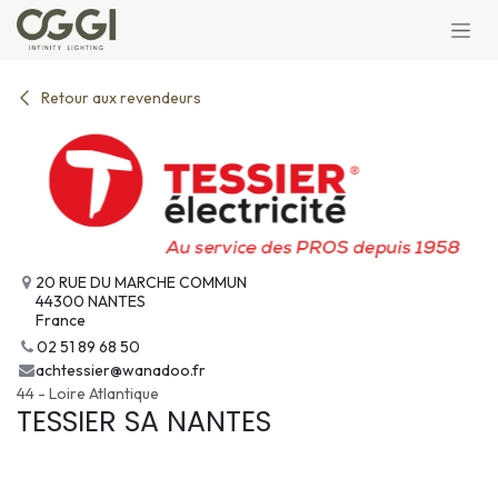
Se rendre au contenu
Retour aux revendeurs
20 RUE DU MARCHE COMMUN
44300 NANTES
France
02 51 89 68 50
achtessier@wanadoo.fr
44 - Loire Atlantique
TESSIER SA NANTES