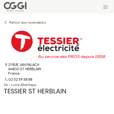
Se rendre au contenu
Retour aux revendeurs
21 RUE JAN PALACH
44800 ST HERBLAIN
France
02 52 59 58 88
44 - Loire Atlantique
TESSIER ST HERBLAIN