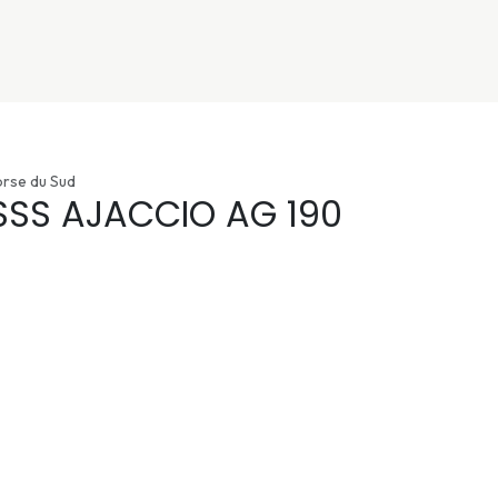
nivers
Services
Support
OGGITECH
orse du Sud
SSS AJACCIO AG 190