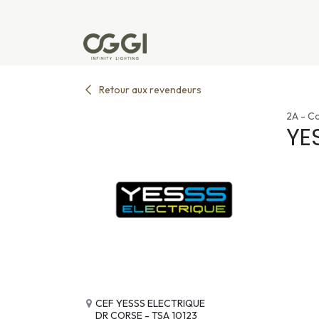
Se rendre au contenu
Produits
Réalisations
L'u
Retour aux revendeurs
2A - C
YE
CEF YESSS ELECTRIQUE
DR CORSE - TSA 10123