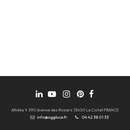
Athélia V 390 Avenue des Rosiers 13600 La Ciotat FRANCE
info@oggiluce.fr
04 42 38 01 33