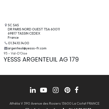
SC SAS
DR PARIS NORD OUEST TSA 60011
69817 TASSIN CEDEX
France
01.34.10.14.00
argenteuil@yesss-fr.com
95 - Val-D'Oise
YESSS ARGENTEUIL AG 179
Athélia V 390 Avenue des Rosiers 13600 La Ciotat FRANCE