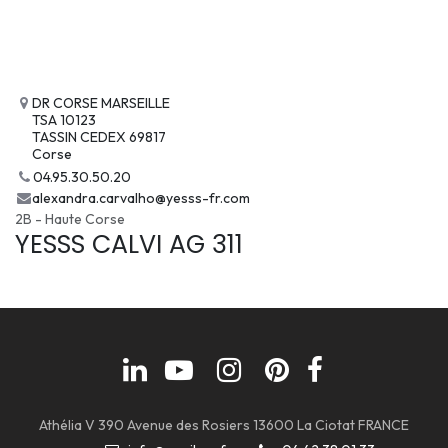
DR CORSE MARSEILLE
TSA 10123
TASSIN CEDEX 69817
Corse
04.95.30.50.20
alexandra.carvalho@yesss-fr.com
2B - Haute Corse
YESSS CALVI AG 311
Athélia V 390 Avenue des Rosiers 13600 La Ciotat FRANCE