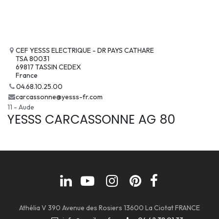
CEF YESSS ELECTRIQUE - DR PAYS CATHARE
TSA 80031
69817 TASSIN CEDEX
France
04.68.10.25.00
carcassonne@yesss-fr.com
11 - Aude
YESSS CARCASSONNE AG 80
Athélia V 390 Avenue des Rosiers 13600 La Ciotat FRANCE