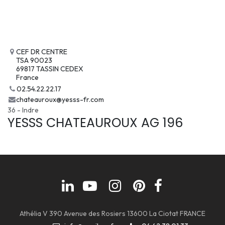
CEF DR CENTRE
TSA 90023
69817 TASSIN CEDEX
France
02.54.22.22.17
chateauroux@yesss-fr.com
36 - Indre
YESSS CHATEAUROUX AG 196
Athélia V 390 Avenue des Rosiers 13600 La Ciotat FRANCE