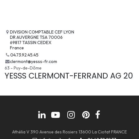
DIVISION COMPTABLE CEF LYON
DR AUVERGNE TSA 70006
69817 TASSIN CEDEX
France
04.73.92.45.45
clermont@yesss-fr.com
63 - Puy-de-Dôme
YESSS CLERMONT-FERRAND AG 20
Athélia V 390 Avenue des Rosiers 13600 La Ciotat FRANCE