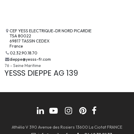
CEF YESS ELECTRIQUE-DR NORD PICARDIE
TSA 80022
69817 TASSIN CEDEX
France
02.32.90.18.70
dieppe@yesss-fr.com
76 - Seine Maritime
YESSS DIEPPE AG 139
Athélia V 390 Avenue des Rosiers 13600 La Ciotat FRANCE