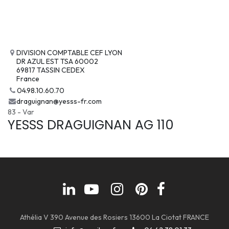
DIVISION COMPTABLE CEF LYON
DR AZUL EST TSA 60002
69817 TASSIN CEDEX
France
04.98.10.60.70
draguignan@yesss-fr.com
83 - Var
YESSS DRAGUIGNAN AG 110
Athélia V 390 Avenue des Rosiers 13600 La Ciotat FRANCE