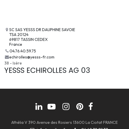
SC SAS YESSS DR DAUPHINE SAVOIE
TSA 20124
69817 TASSIN CEDEX
France
04.76.40.59.75
echirolles@yesss-fr.com
38 - Isère
YESSS ECHIROLLES AG 03
Athélia V 390 Avenue des Rosiers 13600 La Ciotat FRANCE