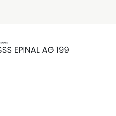
nivers
Services
Support
OGGITECH
osges
SSS EPINAL AG 199