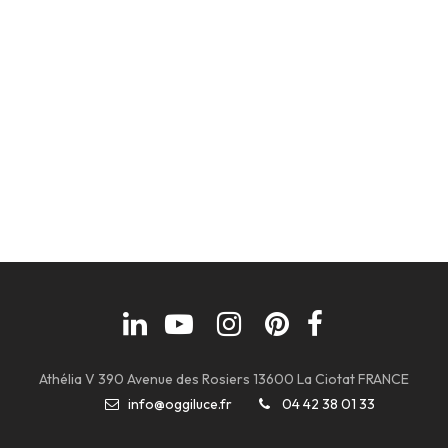
Athélia V 390 Avenue des Rosiers 13600 La Ciotat FRANCE
info@oggiluce.fr
04 42 38 01 33