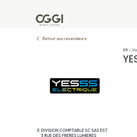
Se rendre au contenu
Produits
Réalisations
L'u
Retour aux revendeurs
88 - V
YE
DIVISION COMPTABLE SC SAS EST
3 RUE DES FRERES LUMIERES