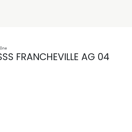
nivers
Services
Support
OGGITECH
hône
SSS FRANCHEVILLE AG 04