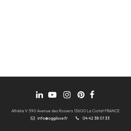
Athélia V 390 Avenue des Rosiers 13600 La Ciotat FRANCE
info@oggiluce.fr
04 42 38 01 33