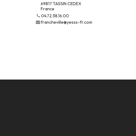
69817 TASSIN CEDEX
France
04.72.38.16.00
francheville@yesss-fr.com