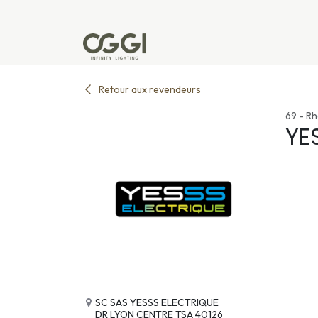
Se rendre au contenu
Produits
Réalisations
L'u
Retour aux revendeurs
69 - R
YE
SC SAS YESSS ELECTRIQUE
DR LYON CENTRE TSA 40126