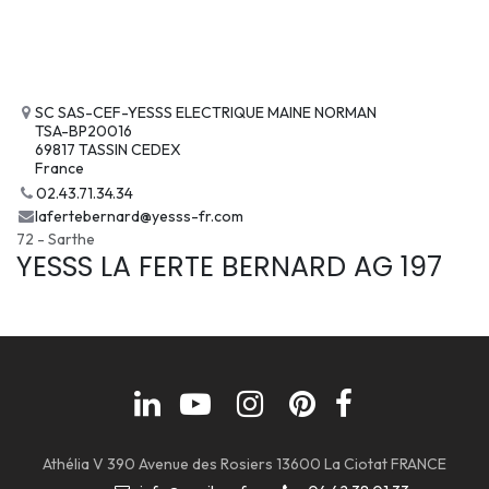
SC SAS-CEF-YESSS ELECTRIQUE MAINE NORMAN
TSA-BP20016
69817 TASSIN CEDEX
France
02.43.71.34.34
lafertebernard@yesss-fr.com
72 - Sarthe
YESSS LA FERTE BERNARD AG 197
Athélia V 390 Avenue des Rosiers 13600 La Ciotat FRANCE