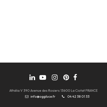
Athélia V 390 Avenue des Rosiers 13600 La Ciotat FRANCE
info@oggiluce.fr
04 42 38 01 33