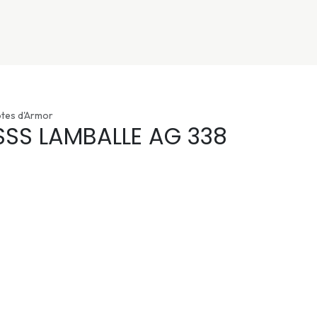
nivers
Services
Support
OGGITECH
ôtes d'Armor
SSS LAMBALLE AG 338